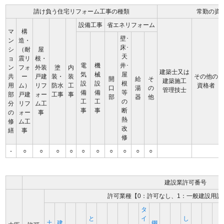
請け負う住宅リフォーム工事の種類
常勤の資
設備工事
省エネリフォーム
マ
構
壁･
ン
造・
床･
シ
（耐
屋
天
ョ
震リ
根・
電
機
井･
ン
フォ
外装
塗
内
建築士又は
気
械
屋
共
ー
戸建
装・
装
その他の
開
給
そ
建築施工
設
設
根
用
ム）
リフ
防水
工
資格者
口
湯
の
管理技士
備
備
等
部
戸建
ォー
工事
事
部
器
他
工
工
の
分
リフ
ム工
事
事
断
の
ォー
事
熱
修
ム工
改
繕
事
修
-
○
○
○
○
○
○
○
○
○
○
建設業許可番号
許可業種【0：許可なし、1：一般建設用許
タ
と
イ
し
土
建
鋼