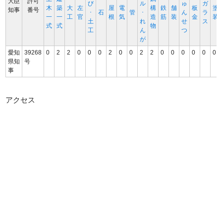
大臣
許可
び
ル
ゅ
ガ
木
築
大
左
屋
電
構
鉄
舗
板
塗
知事
番号
･
石
管
･
ん
ラ
一
一
工
官
根
気
造
筋
装
金
装
土
れ
せ
ス
式
式
物
工
ん
つ
が
愛知
39268
0
2
2
0
0
0
2
0
0
2
2
0
0
0
0
0
0
県知
号
事
アクセス