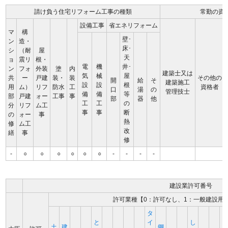
請け負う住宅リフォーム工事の種類
常勤の資
設備工事
省エネリフォーム
マ
構
壁･
ン
造・
床･
シ
（耐
屋
天
ョ
震リ
根・
電
機
井･
ン
フォ
外装
塗
内
建築士又は
気
械
屋
共
ー
戸建
装・
装
その他の
開
給
そ
建築施工
設
設
根
用
ム）
リフ
防水
工
資格者
口
湯
の
管理技士
備
備
等
部
戸建
ォー
工事
事
部
器
他
工
工
の
分
リフ
ム工
事
事
断
の
ォー
事
熱
修
ム工
改
繕
事
修
-
○
○
○
○
○
○
-
-
-
-
建設業許可番号
許可業種【0：許可なし、1：一般建設用
タ
と
イ
し
土
建
鋼