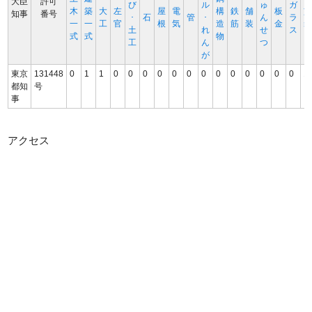
大臣
許可
び
ル
ゅ
ガ
木
築
大
左
屋
電
構
鉄
舗
板
知事
番号
･
石
管
･
ん
ラ
一
一
工
官
根
気
造
筋
装
金
土
れ
せ
ス
式
式
物
工
ん
つ
が
東京
131448
0
1
1
0
0
0
0
0
0
0
0
0
0
0
0
0
1
都知
号
事
アクセス