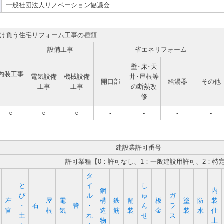
一般社団法人リノベーション協議会
け負う住宅リフォーム工事の種類
設備工事
省エネリフォーム
壁･床･天
内装工事
電気設備
機械設備
井･屋根等
開口部
給湯器
その他
工事
工事
の断熱改
修
○
○
○
-
-
-
-
建設業許可番号
許可業種【0：許可なし、1：一般建設用許可、2：特
タ
と
イ
し
鋼
内
び
ル
ゅ
ガ
左
屋
電
構
鉄
舗
板
塗
防
装
･
石
管
･
ん
ラ
官
根
気
造
筋
装
金
装
水
仕
土
れ
せ
ス
物
上