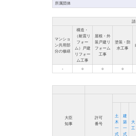
所属団体
請
構造・
（耐震リ
屋根・外
マンショ
フォー
装戸建リ
塗装・防
ン共用部
ム）戸建
フォーム
水工事
分の修繕
リフォー
工事
ム工事
-
○
○
○
土
建
大臣
許可
木
築
大
知事
番号
一
一
工
式
式