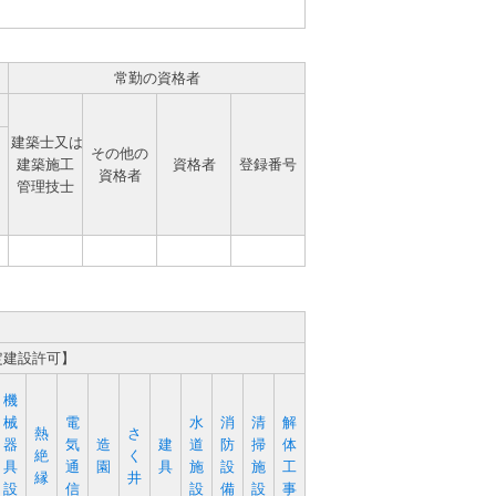
常勤の資格者
建築士又は
その他の
建築施工
資格者
登録番号
資格者
管理技士
定建設許可】
機
械
電
水
消
清
解
熱
さ
器
気
造
建
道
防
掃
体
絶
く
具
通
園
具
施
設
施
工
縁
井
設
信
設
備
設
事