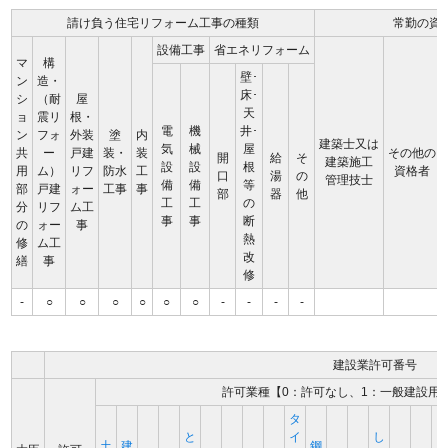
請け負う住宅リフォーム工事の種類
常勤の資
設備工事
省エネリフォーム
マ
構
壁･
ン
造・
床･
シ
（耐
屋
天
ョ
震リ
根・
電
機
井･
ン
フォ
外装
塗
内
建築士又は
気
械
屋
共
ー
戸建
装・
装
その他の
開
給
そ
建築施工
設
設
根
用
ム）
リフ
防水
工
資格者
口
湯
の
管理技士
備
備
等
部
戸建
ォー
工事
事
部
器
他
工
工
の
分
リフ
ム工
事
事
断
の
ォー
事
熱
修
ム工
改
繕
事
修
-
○
○
○
○
○
○
-
-
-
-
建設業許可番号
許可業種【0：許可なし、1：一般建設用
タ
と
イ
し
土
建
鋼