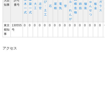
大臣
許可
び
ル
ゅ
ガ
木
築
大
左
屋
電
構
鉄
舗
板
知事
番号
･
石
管
･
ん
ラ
一
一
工
官
根
気
造
筋
装
金
土
れ
せ
ス
式
式
物
工
ん
つ
が
東京
130555
0
0
0
0
0
0
0
0
0
0
0
0
0
0
0
0
0
都知
号
事
アクセス