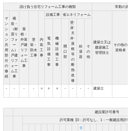
請け負う住宅リフォーム工事の種類
常勤の資
設備工事
省エネリフォーム
マ
構
壁･
ン
造・
床･
シ
（耐
屋
天
ョ
震リ
根・
電
機
井･
ン
フォ
外装
塗
内
建築士又は
気
械
屋
共
ー
戸建
装・
装
その他の
開
給
そ
建築施工
設
設
根
用
ム）
リフ
防水
工
資格者
口
湯
の
管理技士
備
備
等
部
戸建
ォー
工事
事
部
器
他
工
工
の
分
リフ
ム工
事
事
断
の
ォー
事
熱
修
ム工
改
繕
事
修
-
-
-
-
○
○
○
-
-
-
-
建築士
建設業許可番号
許可業種【0：許可なし、1：一般建設用許可
タ