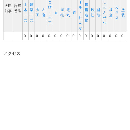
と
イ
し
土
建
鋼
大臣
許可
び
ル
ゅ
ガ
木
築
大
左
屋
電
構
鉄
舗
板
塗
知事
番号
･
石
管
･
ん
ラ
一
一
工
官
根
気
造
筋
装
金
装
土
れ
せ
ス
式
式
物
工
ん
つ
が
0
0
0
0
0
0
0
0
0
0
0
0
0
0
0
0
0
0
アクセス