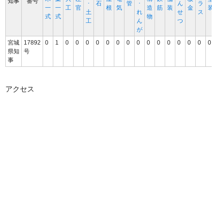
知事
番号
･
石
管
･
ん
ラ
一
一
工
官
根
気
造
筋
装
金
装
土
れ
せ
ス
式
式
物
工
ん
つ
が
宮城
17892
0
1
0
0
0
0
0
0
0
0
0
0
0
0
0
0
0
県知
号
事
アクセス