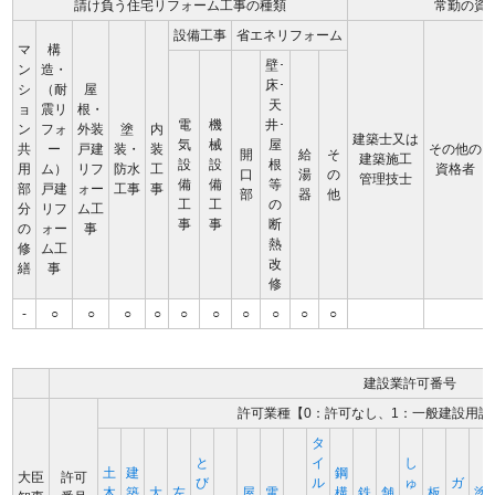
請け負う住宅リフォーム工事の種類
常勤の資
設備工事
省エネリフォーム
マ
構
壁･
ン
造・
床･
シ
（耐
屋
天
ョ
震リ
根・
電
機
井･
ン
フォ
外装
塗
内
建築士又は
気
械
屋
共
ー
戸建
装・
装
その他の
開
給
そ
建築施工
設
設
根
用
ム）
リフ
防水
工
資格者
口
湯
の
管理技士
備
備
等
部
戸建
ォー
工事
事
部
器
他
工
工
の
分
リフ
ム工
事
事
断
の
ォー
事
熱
修
ム工
改
繕
事
修
-
○
○
○
○
○
○
○
○
○
○
建設業許可番号
許可業種【0：許可なし、1：一般建設用許
タ
と
イ
し
土
建
鋼
大臣
許可
び
ル
ゅ
ガ
木
築
大
左
屋
電
構
鉄
舗
板
塗