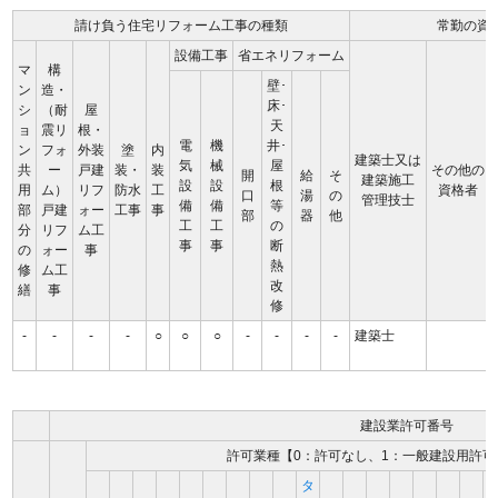
請け負う住宅リフォーム工事の種類
常勤の資
設備工事
省エネリフォーム
マ
構
壁･
ン
造・
床･
シ
（耐
屋
天
ョ
震リ
根・
電
機
井･
ン
フォ
外装
塗
内
建築士又は
気
械
屋
共
ー
戸建
装・
装
その他の
開
給
そ
建築施工
設
設
根
用
ム）
リフ
防水
工
資格者
口
湯
の
管理技士
備
備
等
部
戸建
ォー
工事
事
部
器
他
工
工
の
分
リフ
ム工
事
事
断
の
ォー
事
熱
修
ム工
改
繕
事
修
-
-
-
-
○
○
○
-
-
-
-
建築士
建設業許可番号
許可業種【0：許可なし、1：一般建設用許可
タ