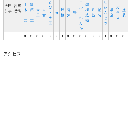
と
イ
し
土
建
鋼
大臣
許可
び
ル
ゅ
ガ
木
築
大
左
屋
電
構
鉄
舗
板
塗
知事
番号
･
石
管
･
ん
ラ
一
一
工
官
根
気
造
筋
装
金
装
土
れ
せ
ス
式
式
物
工
ん
つ
が
0
0
0
0
0
0
0
0
0
0
0
0
0
0
0
0
0
0
アクセス