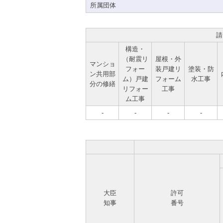
所属団体
請
構造・
（耐震リ
屋根・外
マンショ
フォー
装戸建リ
塗装・防
ン共用部
ム）戸建
フォーム
水工事
分の修繕
リフォー
工事
ム工事
-
-
-
-
大臣
許可
知事
番号