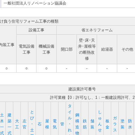
一般社団法人リノベーション協議会
け負う住宅リフォーム工事の種類
設備工事
省エネリフォーム
壁･床･天
内装工事
電気設備
機械設備
井･屋根等
開口部
給湯器
その他
工事
工事
の断熱改
修
○
○
○
-
-
-
-
建設業許可番号
許可業種【0：許可なし、1：一般建設用許可、
タ
と
イ
し
土
建
鋼
び
ル
ゅ
ガ
木
築
大
左
屋
電
構
鉄
舗
板
塗
防
･
石
管
･
ん
ラ
一
一
工
官
根
気
造
筋
装
金
装
水
土
れ
せ
ス
式
式
物