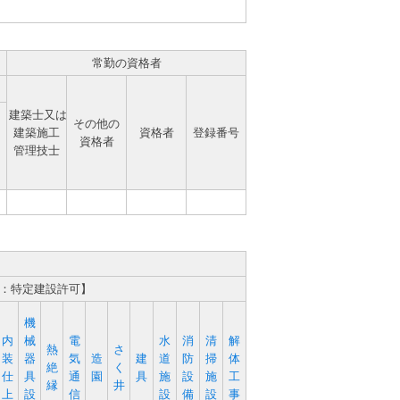
常勤の資格者
建築士又は
その他の
建築施工
資格者
登録番号
資格者
管理技士
2：特定建設許可】
機
内
械
電
水
消
清
解
熱
さ
装
器
気
造
建
道
防
掃
体
絶
く
仕
具
通
園
具
施
設
施
工
縁
井
上
設
信
設
備
設
事