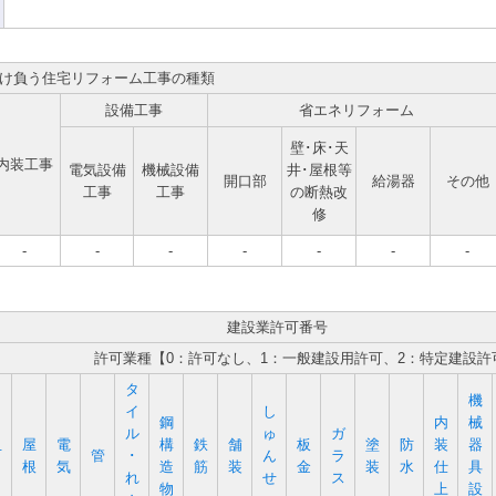
け負う住宅リフォーム工事の種類
設備工事
省エネリフォーム
壁･床･天
内装工事
電気設備
機械設備
井･屋根等
開口部
給湯器
その他
工事
工事
の断熱改
修
-
-
-
-
-
-
-
建設業許可番号
許可業種【0：許可なし、1：一般建設用許可、2：特定建設許
タ
機
イ
し
鋼
内
械
ル
ゅ
ガ
屋
電
構
鉄
舗
板
塗
防
装
器
石
管
･
ん
ラ
根
気
造
筋
装
金
装
水
仕
具
れ
せ
ス
物
上
設