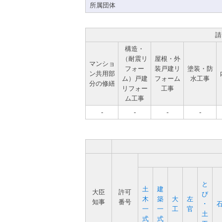
所属団体
請
構造・
（耐震リ
屋根・外
マンショ
フォー
装戸建リ
塗装・防
ン共用部
ム）戸建
フォーム
水工事
分の修繕
リフォー
工事
ム工事
-
-
-
-
と
土
建
大臣
許可
び
木
築
大
左
知事
番号
･
一
一
工
官
土
式
式