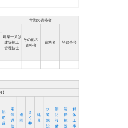
常勤の資格者
建築士又は
その他の
建築施工
資格者
登録番号
資格者
管理技士
可】
電
水
消
清
解
熱
さ
気
造
建
道
防
掃
体
絶
く
通
園
具
施
設
施
工
縁
井
信
設
備
設
事