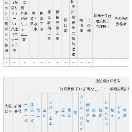
床･
シ
（耐
屋
天
ョ
震リ
根・
電
機
井･
ン
フォ
外装
塗
内
建築士又は
気
械
屋
共
ー
戸建
装・
装
その他の
開
給
そ
建築施工
設
設
根
用
ム）
リフ
防水
工
資格者
口
湯
の
管理技士
備
備
等
部
戸建
ォー
工事
事
部
器
他
工
工
の
分
リフ
ム工
事
事
断
の
ォー
事
熱
修
ム工
改
繕
事
修
-
-
-
-
-
-
-
-
-
-
-
建設業許可番号
許可業種【0：許可なし、1：一般建設用許可
タ
と
イ
し
土
建
鋼
大臣
許可
び
ル
ゅ
ガ
木
築
大
左
屋
電
構
鉄
舗
板
塗
知事
番号
･
石
管
･
ん
ラ
一
一
工
官
根
気
造
筋
装
金
装
土
れ
せ
ス
式
式
物
工
ん
つ
が