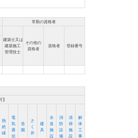
常勤の資格者
建築士又は
その他の
建築施工
資格者
登録番号
資格者
管理技士
可】
電
水
消
清
解
熱
さ
気
造
建
道
防
掃
体
絶
く
通
園
具
施
設
施
工
縁
井
信
設
備
設
事