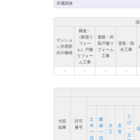
所属団体
請
構造・
（耐震リ
屋根・外
マンショ
フォー
装戸建リ
塗装・防
ン共用部
ム）戸建
フォーム
水工事
分の修繕
リフォー
工事
ム工事
-
-
-
-
と
土
建
大臣
許可
び
木
築
大
左
知事
番号
･
一
一
工
官
土
式
式