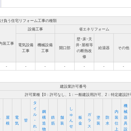
け負う住宅リフォーム工事の種類
設備工事
省エネリフォーム
壁･床･天
内装工事
電気設備
機械設備
井･屋根等
開口部
給湯器
その他
工事
工事
の断熱改
修
-
-
-
-
-
-
-
建設業許可番号
許可業種【0：許可なし、1：一般建設用許可、2：特定建設許
タ
機
イ
し
鋼
内
械
ル
ゅ
ガ
屋
電
構
鉄
舗
板
塗
防
装
器
石
管
･
ん
ラ
根
気
造
筋
装
金
装
水
仕
具
れ
せ
ス
物
上
設