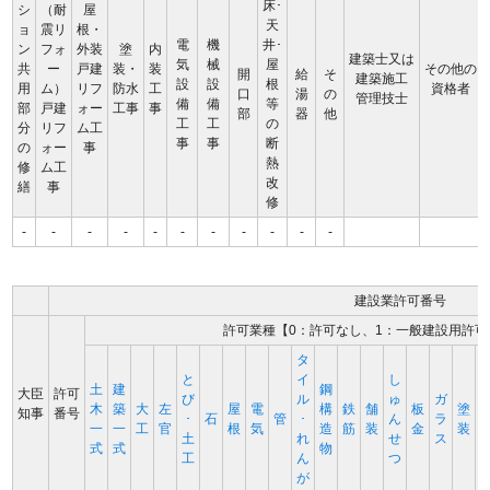
床･
シ
（耐
屋
天
ョ
震リ
根・
電
機
井･
ン
フォ
外装
塗
内
建築士又は
気
械
屋
共
ー
戸建
装・
装
その他の
開
給
そ
建築施工
設
設
根
用
ム）
リフ
防水
工
資格者
口
湯
の
管理技士
備
備
等
部
戸建
ォー
工事
事
部
器
他
工
工
の
分
リフ
ム工
事
事
断
の
ォー
事
熱
修
ム工
改
繕
事
修
-
-
-
-
-
-
-
-
-
-
-
建設業許可番号
許可業種【0：許可なし、1：一般建設用許可
タ
と
イ
し
土
建
鋼
大臣
許可
び
ル
ゅ
ガ
木
築
大
左
屋
電
構
鉄
舗
板
塗
知事
番号
･
石
管
･
ん
ラ
一
一
工
官
根
気
造
筋
装
金
装
土
れ
せ
ス
式
式
物
工
ん
つ
が