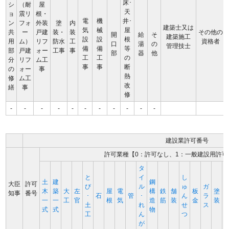
床･
シ
（耐
屋
天
ョ
震リ
根・
電
機
井･
ン
フォ
外装
塗
内
建築士又は
気
械
屋
共
ー
戸建
装・
装
その他の
開
給
そ
建築施工
設
設
根
用
ム）
リフ
防水
工
資格者
口
湯
の
管理技士
備
備
等
部
戸建
ォー
工事
事
部
器
他
工
工
の
分
リフ
ム工
事
事
断
の
ォー
事
熱
修
ム工
改
繕
事
修
-
-
-
-
-
-
-
-
-
-
-
建設業許可番号
許可業種【0：許可なし、1：一般建設用許可
タ
と
イ
し
土
建
鋼
大臣
許可
び
ル
ゅ
ガ
木
築
大
左
屋
電
構
鉄
舗
板
塗
知事
番号
･
石
管
･
ん
ラ
一
一
工
官
根
気
造
筋
装
金
装
土
れ
せ
ス
式
式
物
工
ん
つ
が