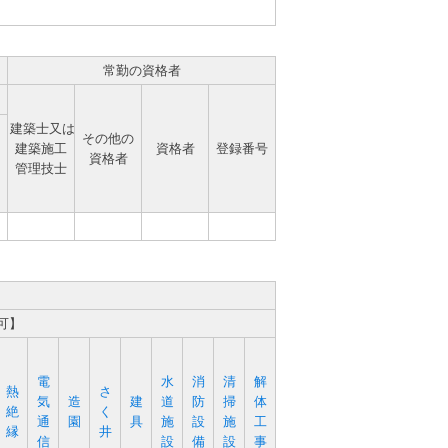
常勤の資格者
建築士又は
その他の
建築施工
資格者
登録番号
資格者
管理技士
可】
電
水
消
清
解
熱
さ
気
造
建
道
防
掃
体
絶
く
通
園
具
施
設
施
工
縁
井
信
設
備
設
事