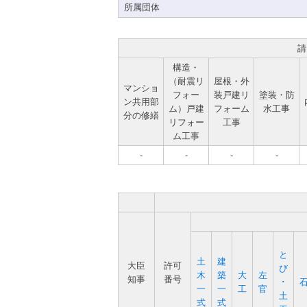
所属団体
請
構造・
（耐震リ
屋根・外
マンショ
フォー
装戸建リ
塗装・防
ン共用部
ム）戸建
フォーム
水工事
分の修繕
リフォー
工事
ム工事
-
-
-
-
と
土
建
大臣
許可
び
木
築
大
左
知事
番号
･
一
一
工
官
土
式
式