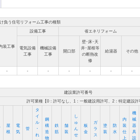
け負う住宅リフォーム工事の種類
設備工事
省エネリフォーム
壁･床･天
内装工事
電気設備
機械設備
井･屋根等
開口部
給湯器
その他
工事
工事
の断熱改
修
-
-
-
-
-
-
-
建設業許可番号
許可業種【0：許可なし、1：一般建設用許可、2：特定建設許
タ
機
イ
し
鋼
内
械
ル
ゅ
ガ
屋
電
構
鉄
舗
板
塗
防
装
器
石
管
･
ん
ラ
根
気
造
筋
装
金
装
水
仕
具
れ
せ
ス
物
上
設