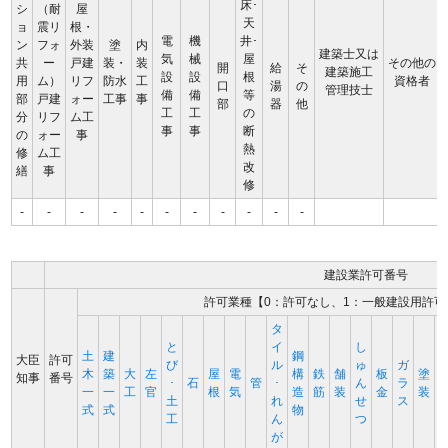
床･
シ
（耐
屋
天
ョ
震リ
根・
電
機
井･
ン
フォ
外装
塗
内
建築士又は
気
械
屋
共
ー
戸建
装・
装
その他の
開
給
そ
建築施工
設
設
根
用
ム）
リフ
防水
工
資格者
口
湯
の
管理技士
備
備
等
部
戸建
ォー
工事
事
部
器
他
工
工
の
分
リフ
ム工
事
事
断
の
ォー
事
熱
修
ム工
改
繕
事
修
-
-
-
-
-
-
-
-
-
-
-
建設業許可番号
許可業種【0：許可なし、1：一般建設用許可
タ
と
イ
し
土
建
鋼
大臣
許可
び
ル
ゅ
ガ
木
築
大
左
屋
電
構
鉄
舗
板
塗
知事
番号
･
石
管
･
ん
ラ
一
一
工
官
根
気
造
筋
装
金
装
土
れ
せ
ス
式
式
物
工
ん
つ
が