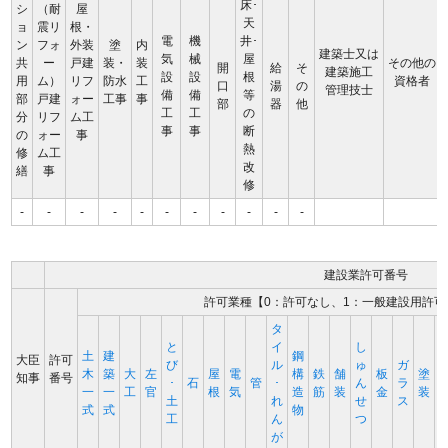
床･
シ
（耐
屋
天
ョ
震リ
根・
電
機
井･
ン
フォ
外装
塗
内
建築士又は
気
械
屋
共
ー
戸建
装・
装
その他の
開
給
そ
建築施工
設
設
根
用
ム）
リフ
防水
工
資格者
口
湯
の
管理技士
備
備
等
部
戸建
ォー
工事
事
部
器
他
工
工
の
分
リフ
ム工
事
事
断
の
ォー
事
熱
修
ム工
改
繕
事
修
-
-
-
-
-
-
-
-
-
-
-
建設業許可番号
許可業種【0：許可なし、1：一般建設用許可
タ
と
イ
し
土
建
鋼
大臣
許可
び
ル
ゅ
ガ
木
築
大
左
屋
電
構
鉄
舗
板
塗
知事
番号
･
石
管
･
ん
ラ
一
一
工
官
根
気
造
筋
装
金
装
土
れ
せ
ス
式
式
物
工
ん
つ
が