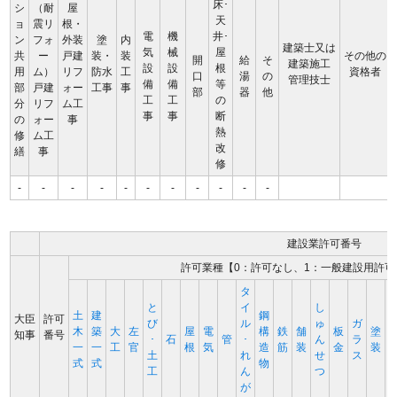
床･
シ
（耐
屋
天
ョ
震リ
根・
電
機
井･
ン
フォ
外装
塗
内
建築士又は
気
械
屋
共
ー
戸建
装・
装
その他の
開
給
そ
建築施工
設
設
根
用
ム）
リフ
防水
工
資格者
口
湯
の
管理技士
備
備
等
部
戸建
ォー
工事
事
部
器
他
工
工
の
分
リフ
ム工
事
事
断
の
ォー
事
熱
修
ム工
改
繕
事
修
-
-
-
-
-
-
-
-
-
-
-
建設業許可番号
許可業種【0：許可なし、1：一般建設用許可
タ
と
イ
し
土
建
鋼
大臣
許可
び
ル
ゅ
ガ
木
築
大
左
屋
電
構
鉄
舗
板
塗
知事
番号
･
石
管
･
ん
ラ
一
一
工
官
根
気
造
筋
装
金
装
土
れ
せ
ス
式
式
物
工
ん
つ
が