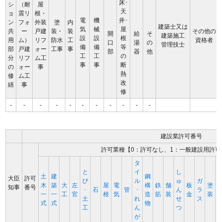
床･
シ
（耐
屋
天
ョ
震リ
根・
電
機
井･
ン
フォ
外装
塗
内
建築士又は
気
械
屋
共
ー
戸建
装・
装
その他の
開
給
そ
建築施工
設
設
根
用
ム）
リフ
防水
工
資格者
口
湯
の
管理技士
備
備
等
部
戸建
ォー
工事
事
部
器
他
工
工
の
分
リフ
ム工
事
事
断
の
ォー
事
熱
修
ム工
改
繕
事
修
-
-
-
-
-
-
-
-
-
-
-
建設業許可番号
許可業種【0：許可なし、1：一般建設用許可
タ
と
イ
し
土
建
鋼
大臣
許可
び
ル
ゅ
ガ
木
築
大
左
屋
電
構
鉄
舗
板
塗
知事
番号
･
石
管
･
ん
ラ
一
一
工
官
根
気
造
筋
装
金
装
土
れ
せ
ス
式
式
物
工
ん
つ
が