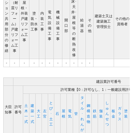
床･
シ
（耐
屋
天
ョ
震リ
根・
電
機
井･
ン
フォ
外装
塗
内
建築士又は
気
械
屋
共
ー
戸建
装・
装
その他の
開
給
そ
建築施工
設
設
根
用
ム）
リフ
防水
工
資格者
口
湯
の
管理技士
備
備
等
部
戸建
ォー
工事
事
部
器
他
工
工
の
分
リフ
ム工
事
事
断
の
ォー
事
熱
修
ム工
改
繕
事
修
-
-
-
-
-
-
-
-
-
-
-
建設業許可番号
許可業種【0：許可なし、1：一般建設用許可
タ
と
イ
し
土
建
鋼
大臣
許可
び
ル
ゅ
ガ
木
築
大
左
屋
電
構
鉄
舗
板
塗
知事
番号
･
石
管
･
ん
ラ
一
一
工
官
根
気
造
筋
装
金
装
土
れ
せ
ス
式
式
物
工
ん
つ
が