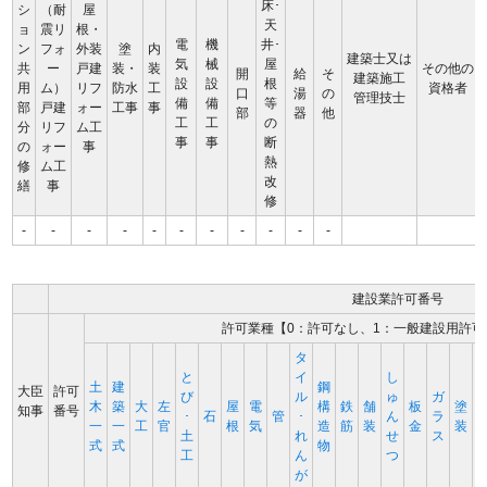
床･
シ
（耐
屋
天
ョ
震リ
根・
電
機
井･
ン
フォ
外装
塗
内
建築士又は
気
械
屋
共
ー
戸建
装・
装
その他の
開
給
そ
建築施工
設
設
根
用
ム）
リフ
防水
工
資格者
口
湯
の
管理技士
備
備
等
部
戸建
ォー
工事
事
部
器
他
工
工
の
分
リフ
ム工
事
事
断
の
ォー
事
熱
修
ム工
改
繕
事
修
-
-
-
-
-
-
-
-
-
-
-
建設業許可番号
許可業種【0：許可なし、1：一般建設用許可
タ
と
イ
し
土
建
鋼
大臣
許可
び
ル
ゅ
ガ
木
築
大
左
屋
電
構
鉄
舗
板
塗
知事
番号
･
石
管
･
ん
ラ
一
一
工
官
根
気
造
筋
装
金
装
土
れ
せ
ス
式
式
物
工
ん
つ
が