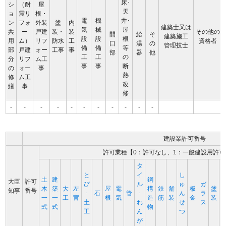
床･
シ
（耐
屋
天
ョ
震リ
根・
電
機
井･
ン
フォ
外装
塗
内
建築士又は
気
械
屋
共
ー
戸建
装・
装
その他の
開
給
そ
建築施工
設
設
根
用
ム）
リフ
防水
工
資格者
口
湯
の
管理技士
備
備
等
部
戸建
ォー
工事
事
部
器
他
工
工
の
分
リフ
ム工
事
事
断
の
ォー
事
熱
修
ム工
改
繕
事
修
-
-
-
-
-
-
-
-
-
-
-
建設業許可番号
許可業種【0：許可なし、1：一般建設用許可
タ
と
イ
し
土
建
鋼
大臣
許可
び
ル
ゅ
ガ
木
築
大
左
屋
電
構
鉄
舗
板
塗
知事
番号
･
石
管
･
ん
ラ
一
一
工
官
根
気
造
筋
装
金
装
土
れ
せ
ス
式
式
物
工
ん
つ
が