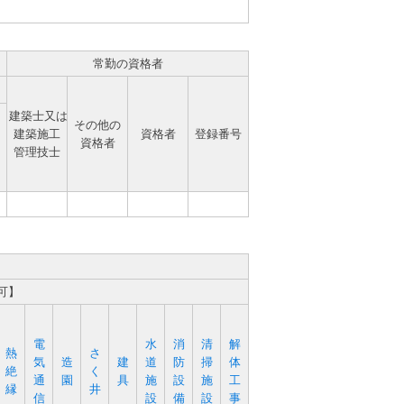
常勤の資格者
建築士又は
その他の
建築施工
資格者
登録番号
資格者
管理技士
可】
電
水
消
清
解
熱
さ
気
造
建
道
防
掃
体
絶
く
通
園
具
施
設
施
工
縁
井
信
設
備
設
事