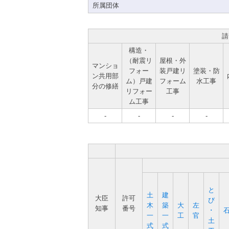
所属団体
請
構造・
（耐震リ
屋根・外
マンショ
フォー
装戸建リ
塗装・防
ン共用部
ム）戸建
フォーム
水工事
分の修繕
リフォー
工事
ム工事
-
-
-
-
と
土
建
大臣
許可
び
木
築
大
左
知事
番号
･
一
一
工
官
土
式
式