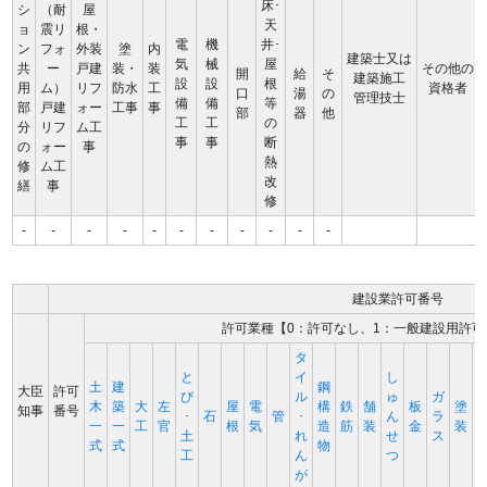
床･
シ
（耐
屋
天
ョ
震リ
根・
電
機
井･
ン
フォ
外装
塗
内
建築士又は
気
械
屋
共
ー
戸建
装・
装
その他の
開
給
そ
建築施工
設
設
根
用
ム）
リフ
防水
工
資格者
口
湯
の
管理技士
備
備
等
部
戸建
ォー
工事
事
部
器
他
工
工
の
分
リフ
ム工
事
事
断
の
ォー
事
熱
修
ム工
改
繕
事
修
-
-
-
-
-
-
-
-
-
-
-
建設業許可番号
許可業種【0：許可なし、1：一般建設用許可
タ
と
イ
し
土
建
鋼
大臣
許可
び
ル
ゅ
ガ
木
築
大
左
屋
電
構
鉄
舗
板
塗
知事
番号
･
石
管
･
ん
ラ
一
一
工
官
根
気
造
筋
装
金
装
土
れ
せ
ス
式
式
物
工
ん
つ
が