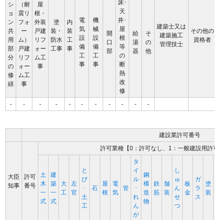
床･
シ
（耐
屋
天
ョ
震リ
根・
電
機
井･
ン
フォ
外装
塗
内
建築士又は
気
械
屋
共
ー
戸建
装・
装
その他の
開
給
そ
建築施工
設
設
根
用
ム）
リフ
防水
工
資格者
口
湯
の
管理技士
備
備
等
部
戸建
ォー
工事
事
部
器
他
工
工
の
分
リフ
ム工
事
事
断
の
ォー
事
熱
修
ム工
改
繕
事
修
-
-
-
-
-
-
-
-
-
-
-
建設業許可番号
許可業種【0：許可なし、1：一般建設用許可
タ
と
イ
し
土
建
鋼
大臣
許可
び
ル
ゅ
ガ
木
築
大
左
屋
電
構
鉄
舗
板
塗
知事
番号
･
石
管
･
ん
ラ
一
一
工
官
根
気
造
筋
装
金
装
土
れ
せ
ス
式
式
物
工
ん
つ
が