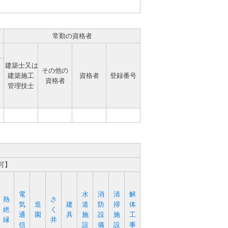
常勤の資格者
建築士又は
その他の
建築施工
資格者
登録番号
資格者
管理技士
可】
電
水
消
清
解
熱
さ
気
造
建
道
防
掃
体
絶
く
通
園
具
施
設
施
工
縁
井
信
設
備
設
事