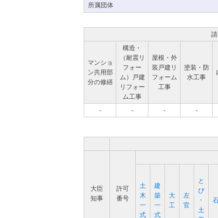
所属団体
請
構造・
（耐震リ
屋根・外
マンショ
フォー
装戸建リ
塗装・防
ン共用部
ム）戸建
フォーム
水工事
分の修繕
リフォー
工事
ム工事
-
-
-
-
と
土
建
大臣
許可
び
木
築
大
左
知事
番号
･
一
一
工
官
土
式
式