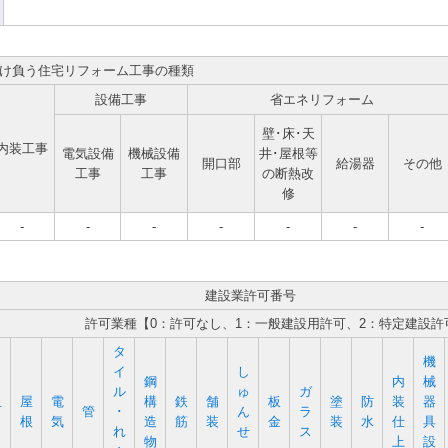
け負う住宅リフォーム工事の種類
設備工事
省エネリフォーム
壁･床･天
内装工事
電気設備
機械設備
井･屋根等
開口部
給湯器
その他
工事
工事
の断熱改
修
-
-
-
-
-
-
-
建設業許可番号
許可業種【0：許可なし、1：一般建設用許可、2：特定建設許
タ
機
イ
し
鋼
内
械
ル
ゅ
ガ
屋
電
構
鉄
舗
板
塗
防
装
器
石
管
･
ん
ラ
根
気
造
筋
装
金
装
水
仕
具
れ
せ
ス
物
上
設