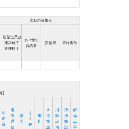
常勤の資格者
建築士又は
その他の
建築施工
資格者
登録番号
資格者
管理技士
可】
電
水
消
清
解
熱
さ
気
造
建
道
防
掃
体
絶
く
通
園
具
施
設
施
工
縁
井
信
設
備
設
事