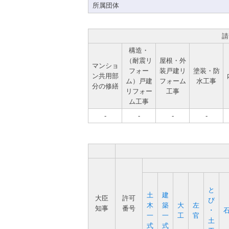
所属団体
請
構造・
（耐震リ
屋根・外
マンショ
フォー
装戸建リ
塗装・防
ン共用部
ム）戸建
フォーム
水工事
分の修繕
リフォー
工事
ム工事
-
-
-
-
と
土
建
大臣
許可
び
木
築
大
左
知事
番号
･
一
一
工
官
土
式
式