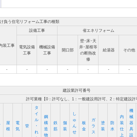
け負う住宅リフォーム工事の種類
設備工事
省エネリフォーム
壁･床･天
内装工事
電気設備
機械設備
井･屋根等
開口部
給湯器
その他
工事
工事
の断熱改
修
-
-
-
-
-
-
-
建設業許可番号
許可業種【0：許可なし、1：一般建設用許可、2：特定建設許
タ
機
イ
し
鋼
内
械
ル
ゅ
ガ
屋
電
構
鉄
舗
板
塗
防
装
器
石
管
･
ん
ラ
根
気
造
筋
装
金
装
水
仕
具
れ
せ
ス
物
上
設