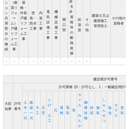
床･
シ
（耐
屋
天
ョ
震リ
根・
電
機
井･
ン
フォ
外装
塗
内
建築士又は
気
械
屋
共
ー
戸建
装・
装
その他の
開
給
そ
建築施工
設
設
根
用
ム）
リフ
防水
工
資格者
口
湯
の
管理技士
備
備
等
部
戸建
ォー
工事
事
部
器
他
工
工
の
分
リフ
ム工
事
事
断
の
ォー
事
熱
修
ム工
改
繕
事
修
-
-
-
-
-
-
-
-
-
-
-
建設業許可番号
許可業種【0：許可なし、1：一般建設用許可
タ
と
イ
し
土
建
鋼
大臣
許可
び
ル
ゅ
ガ
木
築
大
左
屋
電
構
鉄
舗
板
塗
知事
番号
･
石
管
･
ん
ラ
一
一
工
官
根
気
造
筋
装
金
装
土
れ
せ
ス
式
式
物
工
ん
つ
が