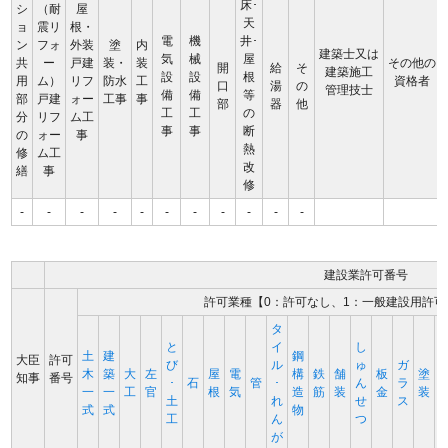
床･
シ
（耐
屋
天
ョ
震リ
根・
電
機
井･
ン
フォ
外装
塗
内
建築士又は
気
械
屋
共
ー
戸建
装・
装
その他の
開
給
そ
建築施工
設
設
根
用
ム）
リフ
防水
工
資格者
口
湯
の
管理技士
備
備
等
部
戸建
ォー
工事
事
部
器
他
工
工
の
分
リフ
ム工
事
事
断
の
ォー
事
熱
修
ム工
改
繕
事
修
-
-
-
-
-
-
-
-
-
-
-
建設業許可番号
許可業種【0：許可なし、1：一般建設用許可
タ
と
イ
し
土
建
鋼
大臣
許可
び
ル
ゅ
ガ
木
築
大
左
屋
電
構
鉄
舗
板
塗
知事
番号
･
石
管
･
ん
ラ
一
一
工
官
根
気
造
筋
装
金
装
土
れ
せ
ス
式
式
物
工
ん
つ
が