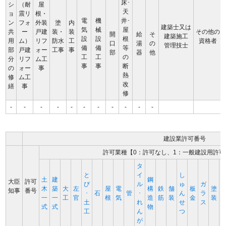
床･
シ
（耐
屋
天
ョ
震リ
根・
電
機
井･
ン
フォ
外装
塗
内
建築士又は
気
械
屋
共
ー
戸建
装・
装
その他の
開
給
そ
建築施工
設
設
根
用
ム）
リフ
防水
工
資格者
口
湯
の
管理技士
備
備
等
部
戸建
ォー
工事
事
部
器
他
工
工
の
分
リフ
ム工
事
事
断
の
ォー
事
熱
修
ム工
改
繕
事
修
-
-
-
-
-
-
-
-
-
-
-
建設業許可番号
許可業種【0：許可なし、1：一般建設用許可
タ
と
イ
し
土
建
鋼
大臣
許可
び
ル
ゅ
ガ
木
築
大
左
屋
電
構
鉄
舗
板
塗
知事
番号
･
石
管
･
ん
ラ
一
一
工
官
根
気
造
筋
装
金
装
土
れ
せ
ス
式
式
物
工
ん
つ
が