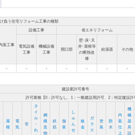
け負う住宅リフォーム工事の種類
設備工事
省エネリフォーム
壁･床･天
内装工事
電気設備
機械設備
井･屋根等
開口部
給湯器
その他
工事
工事
の断熱改
修
-
-
-
-
-
-
-
建設業許可番号
許可業種【0：許可なし、1：一般建設用許可、2：特定建設許
タ
機
イ
し
鋼
内
械
ル
ゅ
ガ
屋
電
構
鉄
舗
板
塗
防
装
器
石
管
･
ん
ラ
根
気
造
筋
装
金
装
水
仕
具
れ
せ
ス
物
上
設