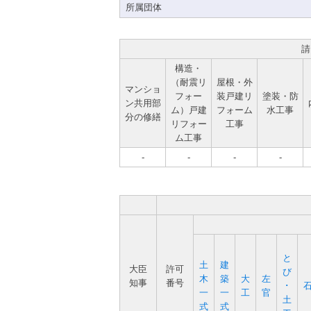
所属団体
請
構造・
（耐震リ
屋根・外
マンショ
フォー
装戸建リ
塗装・防
ン共用部
ム）戸建
フォーム
水工事
分の修繕
リフォー
工事
ム工事
-
-
-
-
と
土
建
大臣
許可
び
木
築
大
左
知事
番号
･
一
一
工
官
土
式
式