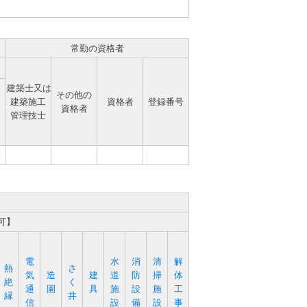
常勤の資格者
建築士又は
その他の
建築施工
資格者
登録番号
資格者
管理技士
可】
電
水
消
清
解
熱
さ
気
造
建
道
防
掃
体
絶
く
通
園
具
施
設
施
工
縁
井
信
設
備
設
事