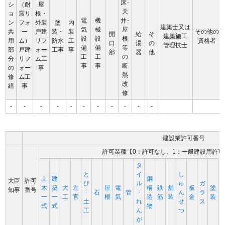
床･
シ
（耐
屋
天
ョ
震リ
根・
電
機
井･
ン
フォ
外装
塗
内
建築士又は
気
械
屋
共
ー
戸建
装・
装
その他の
開
給
そ
建築施工
設
設
根
用
ム）
リフ
防水
工
資格者
口
湯
の
管理技士
備
備
等
部
戸建
ォー
工事
事
部
器
他
工
工
の
分
リフ
ム工
事
事
断
の
ォー
事
熱
修
ム工
改
繕
事
修
-
-
-
-
-
-
-
-
-
-
-
建設業許可番号
許可業種【0：許可なし、1：一般建設用許可
タ
と
イ
し
土
建
鋼
大臣
許可
び
ル
ゅ
ガ
木
築
大
左
屋
電
構
鉄
舗
板
塗
知事
番号
･
石
管
･
ん
ラ
一
一
工
官
根
気
造
筋
装
金
装
土
れ
せ
ス
式
式
物
工
ん
つ
が