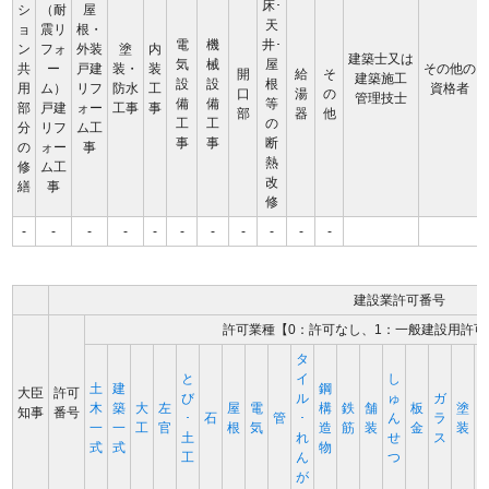
床･
シ
（耐
屋
天
ョ
震リ
根・
電
機
井･
ン
フォ
外装
塗
内
建築士又は
気
械
屋
共
ー
戸建
装・
装
その他の
開
給
そ
建築施工
設
設
根
用
ム）
リフ
防水
工
資格者
口
湯
の
管理技士
備
備
等
部
戸建
ォー
工事
事
部
器
他
工
工
の
分
リフ
ム工
事
事
断
の
ォー
事
熱
修
ム工
改
繕
事
修
-
-
-
-
-
-
-
-
-
-
-
建設業許可番号
許可業種【0：許可なし、1：一般建設用許可
タ
と
イ
し
土
建
鋼
大臣
許可
び
ル
ゅ
ガ
木
築
大
左
屋
電
構
鉄
舗
板
塗
知事
番号
･
石
管
･
ん
ラ
一
一
工
官
根
気
造
筋
装
金
装
土
れ
せ
ス
式
式
物
工
ん
つ
が