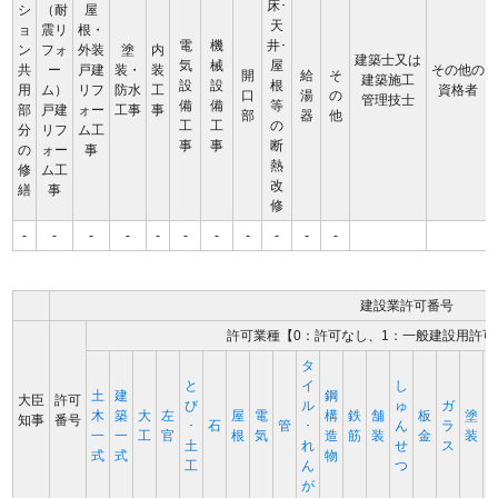
床･
シ
（耐
屋
天
ョ
震リ
根・
電
機
井･
ン
フォ
外装
塗
内
建築士又は
気
械
屋
共
ー
戸建
装・
装
その他の
開
給
そ
建築施工
設
設
根
用
ム）
リフ
防水
工
資格者
口
湯
の
管理技士
備
備
等
部
戸建
ォー
工事
事
部
器
他
工
工
の
分
リフ
ム工
事
事
断
の
ォー
事
熱
修
ム工
改
繕
事
修
-
-
-
-
-
-
-
-
-
-
-
建設業許可番号
許可業種【0：許可なし、1：一般建設用許可
タ
と
イ
し
土
建
鋼
大臣
許可
び
ル
ゅ
ガ
木
築
大
左
屋
電
構
鉄
舗
板
塗
知事
番号
･
石
管
･
ん
ラ
一
一
工
官
根
気
造
筋
装
金
装
土
れ
せ
ス
式
式
物
工
ん
つ
が