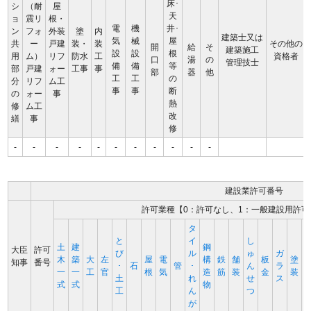
床･
シ
（耐
屋
天
ョ
震リ
根・
電
機
井･
ン
フォ
外装
塗
内
建築士又は
気
械
屋
共
ー
戸建
装・
装
その他の
開
給
そ
建築施工
設
設
根
用
ム）
リフ
防水
工
資格者
口
湯
の
管理技士
備
備
等
部
戸建
ォー
工事
事
部
器
他
工
工
の
分
リフ
ム工
事
事
断
の
ォー
事
熱
修
ム工
改
繕
事
修
-
-
-
-
-
-
-
-
-
-
-
建設業許可番号
許可業種【0：許可なし、1：一般建設用許可
タ
と
イ
し
土
建
鋼
大臣
許可
び
ル
ゅ
ガ
木
築
大
左
屋
電
構
鉄
舗
板
塗
知事
番号
･
石
管
･
ん
ラ
一
一
工
官
根
気
造
筋
装
金
装
土
れ
せ
ス
式
式
物
工
ん
つ
が