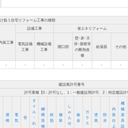
け負う住宅リフォーム工事の種類
設備工事
省エネリフォーム
壁･床･天
内装工事
電気設備
機械設備
井･屋根等
開口部
給湯器
その他
工事
工事
の断熱改
修
-
-
-
-
-
-
-
建設業許可番号
許可業種【0：許可なし、1：一般建設用許可、2：特定建設許
タ
機
イ
し
鋼
内
械
ル
ゅ
ガ
屋
電
構
鉄
舗
板
塗
防
装
器
石
管
･
ん
ラ
根
気
造
筋
装
金
装
水
仕
具
れ
せ
ス
物
上
設