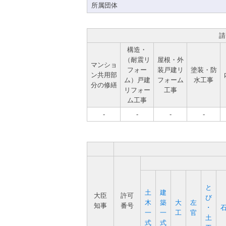
所属団体
請
構造・
（耐震リ
屋根・外
マンショ
フォー
装戸建リ
塗装・防
ン共用部
ム）戸建
フォーム
水工事
分の修繕
リフォー
工事
ム工事
-
-
-
-
と
土
建
大臣
許可
び
木
築
大
左
知事
番号
･
一
一
工
官
土
式
式