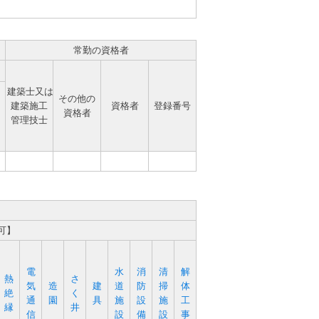
常勤の資格者
建築士又は
その他の
建築施工
資格者
登録番号
資格者
管理技士
可】
電
水
消
清
解
熱
さ
気
造
建
道
防
掃
体
絶
く
通
園
具
施
設
施
工
縁
井
信
設
備
設
事