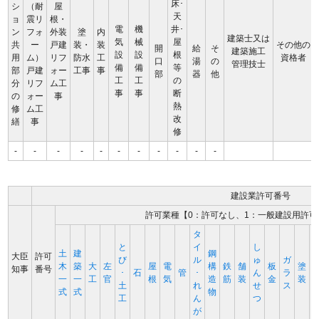
床･
シ
（耐
屋
天
ョ
震リ
根・
電
機
井･
ン
フォ
外装
塗
内
建築士又は
気
械
屋
共
ー
戸建
装・
装
その他の
開
給
そ
建築施工
設
設
根
用
ム）
リフ
防水
工
資格者
口
湯
の
管理技士
備
備
等
部
戸建
ォー
工事
事
部
器
他
工
工
の
分
リフ
ム工
事
事
断
の
ォー
事
熱
修
ム工
改
繕
事
修
-
-
-
-
-
-
-
-
-
-
-
建設業許可番号
許可業種【0：許可なし、1：一般建設用許可
タ
と
イ
し
土
建
鋼
大臣
許可
び
ル
ゅ
ガ
木
築
大
左
屋
電
構
鉄
舗
板
塗
知事
番号
･
石
管
･
ん
ラ
一
一
工
官
根
気
造
筋
装
金
装
土
れ
せ
ス
式
式
物
工
ん
つ
が