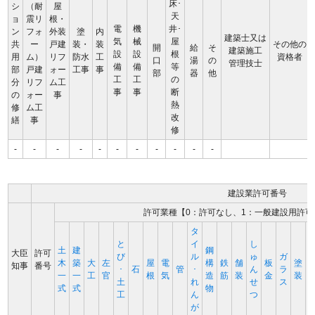
床･
シ
（耐
屋
天
ョ
震リ
根・
電
機
井･
ン
フォ
外装
塗
内
建築士又は
気
械
屋
共
ー
戸建
装・
装
その他の
開
給
そ
建築施工
設
設
根
用
ム）
リフ
防水
工
資格者
口
湯
の
管理技士
備
備
等
部
戸建
ォー
工事
事
部
器
他
工
工
の
分
リフ
ム工
事
事
断
の
ォー
事
熱
修
ム工
改
繕
事
修
-
-
-
-
-
-
-
-
-
-
-
建設業許可番号
許可業種【0：許可なし、1：一般建設用許可
タ
と
イ
し
土
建
鋼
大臣
許可
び
ル
ゅ
ガ
木
築
大
左
屋
電
構
鉄
舗
板
塗
知事
番号
･
石
管
･
ん
ラ
一
一
工
官
根
気
造
筋
装
金
装
土
れ
せ
ス
式
式
物
工
ん
つ
が