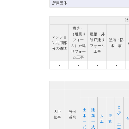
所属団体
請
構造・
（耐震リ
屋根・外
マンショ
フォー
装戸建リ
塗装・防
ン共用部
ム）戸建
フォーム
水工事
分の修繕
リフォー
工事
ム工事
-
-
-
-
と
土
建
大臣
許可
び
木
築
大
左
知事
番号
･
一
一
工
官
土
式
式