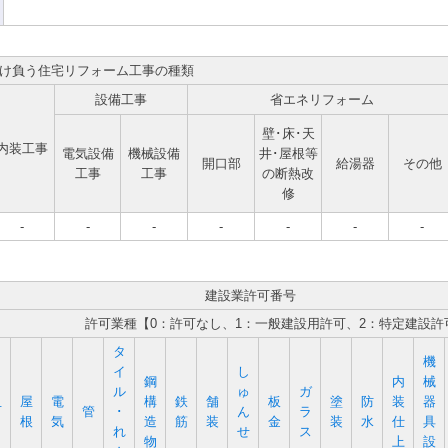
け負う住宅リフォーム工事の種類
設備工事
省エネリフォーム
壁･床･天
内装工事
電気設備
機械設備
井･屋根等
開口部
給湯器
その他
工事
工事
の断熱改
修
-
-
-
-
-
-
-
建設業許可番号
許可業種【0：許可なし、1：一般建設用許可、2：特定建設許
タ
機
イ
し
鋼
内
械
ル
ゅ
ガ
屋
電
構
鉄
舗
板
塗
防
装
器
石
管
･
ん
ラ
根
気
造
筋
装
金
装
水
仕
具
れ
せ
ス
物
上
設