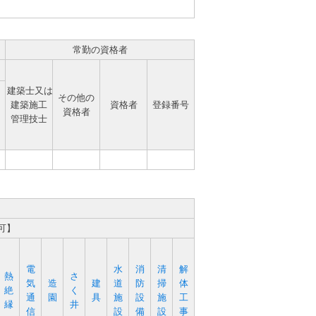
常勤の資格者
建築士又は
その他の
建築施工
資格者
登録番号
資格者
管理技士
可】
電
水
消
清
解
熱
さ
気
造
建
道
防
掃
体
絶
く
通
園
具
施
設
施
工
縁
井
信
設
備
設
事