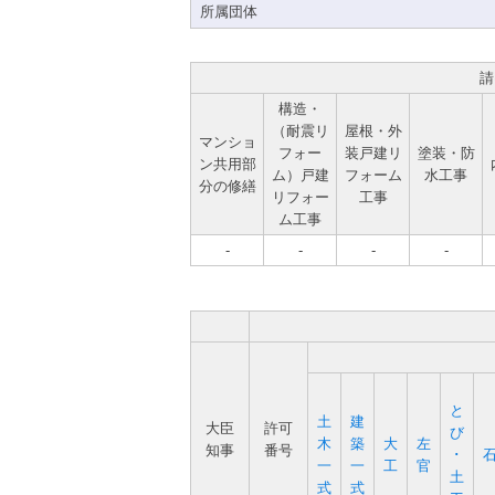
所属団体
請
構造・
（耐震リ
屋根・外
マンショ
フォー
装戸建リ
塗装・防
ン共用部
ム）戸建
フォーム
水工事
分の修繕
リフォー
工事
ム工事
-
-
-
-
と
土
建
大臣
許可
び
木
築
大
左
知事
番号
･
一
一
工
官
土
式
式