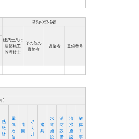
常勤の資格者
建築士又は
その他の
建築施工
資格者
登録番号
資格者
管理技士
可】
電
水
消
清
解
熱
さ
気
造
建
道
防
掃
体
絶
く
通
園
具
施
設
施
工
縁
井
信
設
備
設
事