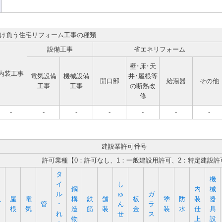
け負う住宅リフォーム工事の種類
設備工事
省エネリフォーム
壁･床･天
内装工事
電気設備
機械設備
井･屋根等
開口部
給湯器
その他
工事
工事
の断熱改
修
-
-
-
-
-
-
-
建設業許可番号
許可業種【0：許可なし、1：一般建設用許可、2：特定建設許
タ
機
イ
し
鋼
内
械
ル
ゅ
ガ
屋
電
構
鉄
舗
板
塗
防
装
器
石
管
･
ん
ラ
根
気
造
筋
装
金
装
水
仕
具
れ
せ
ス
物
上
設