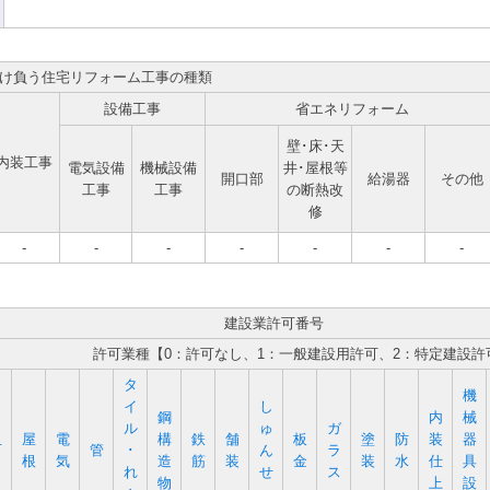
け負う住宅リフォーム工事の種類
設備工事
省エネリフォーム
壁･床･天
内装工事
電気設備
機械設備
井･屋根等
開口部
給湯器
その他
工事
工事
の断熱改
修
-
-
-
-
-
-
-
建設業許可番号
許可業種【0：許可なし、1：一般建設用許可、2：特定建設許
タ
機
イ
し
鋼
内
械
ル
ゅ
ガ
屋
電
構
鉄
舗
板
塗
防
装
器
石
管
･
ん
ラ
根
気
造
筋
装
金
装
水
仕
具
れ
せ
ス
物
上
設