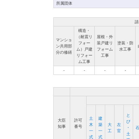
所属団体
請
構造・
（耐震リ
屋根・外
マンショ
フォー
装戸建リ
塗装・防
ン共用部
ム）戸建
フォーム
水工事
分の修繕
リフォー
工事
ム工事
-
-
-
-
と
土
建
大臣
許可
び
木
築
大
左
知事
番号
･
一
一
工
官
土
式
式