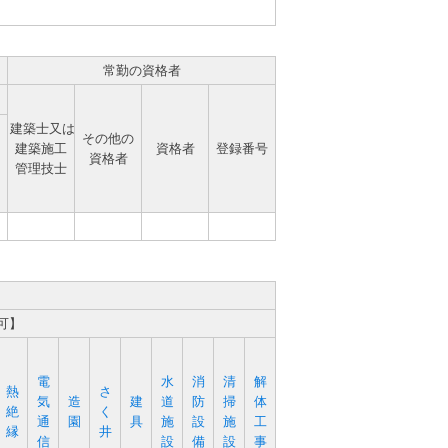
常勤の資格者
建築士又は
その他の
建築施工
資格者
登録番号
資格者
管理技士
可】
電
水
消
清
解
熱
さ
気
造
建
道
防
掃
体
絶
く
通
園
具
施
設
施
工
縁
井
信
設
備
設
事