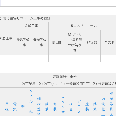
け負う住宅リフォーム工事の種類
設備工事
省エネリフォーム
壁･床･天
内装工事
電気設備
機械設備
井･屋根等
開口部
給湯器
その他
工事
工事
の断熱改
修
-
-
-
-
-
-
-
建設業許可番号
許可業種【0：許可なし、1：一般建設用許可、2：特定建設許
タ
機
イ
し
鋼
内
械
ル
ゅ
ガ
屋
電
構
鉄
舗
板
塗
防
装
器
石
管
･
ん
ラ
根
気
造
筋
装
金
装
水
仕
具
れ
せ
ス
物
上
設