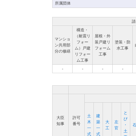
所属団体
請
構造・
（耐震リ
屋根・外
マンショ
フォー
装戸建リ
塗装・防
ン共用部
ム）戸建
フォーム
水工事
分の修繕
リフォー
工事
ム工事
-
-
-
-
と
土
建
大臣
許可
び
木
築
大
左
知事
番号
･
一
一
工
官
土
式
式