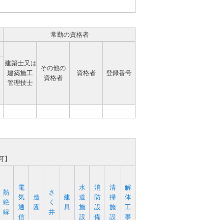
常勤の資格者
建築士又は
その他の
建築施工
資格者
登録番号
資格者
管理技士
可】
電
水
消
清
解
熱
さ
気
造
建
道
防
掃
体
絶
く
通
園
具
施
設
施
工
縁
井
信
設
備
設
事