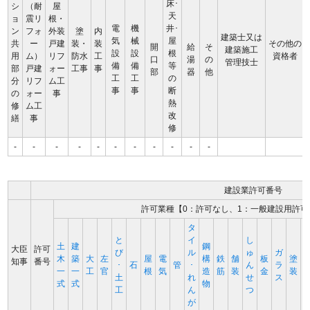
床･
シ
（耐
屋
天
ョ
震リ
根・
電
機
井･
ン
フォ
外装
塗
内
建築士又は
気
械
屋
共
ー
戸建
装・
装
その他の
開
給
そ
建築施工
設
設
根
用
ム）
リフ
防水
工
資格者
口
湯
の
管理技士
備
備
等
部
戸建
ォー
工事
事
部
器
他
工
工
の
分
リフ
ム工
事
事
断
の
ォー
事
熱
修
ム工
改
繕
事
修
-
-
-
-
-
-
-
-
-
-
-
建設業許可番号
許可業種【0：許可なし、1：一般建設用許可
タ
と
イ
し
土
建
鋼
大臣
許可
び
ル
ゅ
ガ
木
築
大
左
屋
電
構
鉄
舗
板
塗
知事
番号
･
石
管
･
ん
ラ
一
一
工
官
根
気
造
筋
装
金
装
土
れ
せ
ス
式
式
物
工
ん
つ
が