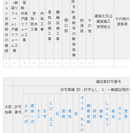
床･
シ
（耐
屋
天
ョ
震リ
根・
電
機
井･
ン
フォ
外装
塗
内
建築士又は
気
械
屋
共
ー
戸建
装・
装
その他の
開
給
そ
建築施工
設
設
根
用
ム）
リフ
防水
工
資格者
口
湯
の
管理技士
備
備
等
部
戸建
ォー
工事
事
部
器
他
工
工
の
分
リフ
ム工
事
事
断
の
ォー
事
熱
修
ム工
改
繕
事
修
-
-
-
-
-
-
-
-
-
-
-
建設業許可番号
許可業種【0：許可なし、1：一般建設用許可
タ
と
イ
し
土
建
鋼
大臣
許可
び
ル
ゅ
ガ
木
築
大
左
屋
電
構
鉄
舗
板
塗
知事
番号
･
石
管
･
ん
ラ
一
一
工
官
根
気
造
筋
装
金
装
土
れ
せ
ス
式
式
物
工
ん
つ
が