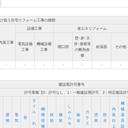
け負う住宅リフォーム工事の種類
設備工事
省エネリフォーム
壁･床･天
内装工事
電気設備
機械設備
井･屋根等
開口部
給湯器
その他
工事
工事
の断熱改
修
-
-
-
-
-
-
-
建設業許可番号
許可業種【0：許可なし、1：一般建設用許可、2：特定建設許
タ
機
イ
し
鋼
内
械
ル
ゅ
ガ
屋
電
構
鉄
舗
板
塗
防
装
器
石
管
･
ん
ラ
根
気
造
筋
装
金
装
水
仕
具
れ
せ
ス
物
上
設