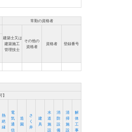
常勤の資格者
建築士又は
その他の
建築施工
資格者
登録番号
資格者
管理技士
可】
電
水
消
清
解
熱
さ
気
造
建
道
防
掃
体
絶
く
通
園
具
施
設
施
工
縁
井
信
設
備
設
事