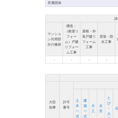
所属団体
請
構造・
（耐震リ
屋根・外
マンショ
フォー
装戸建リ
塗装・防
ン共用部
ム）戸建
フォーム
水工事
分の修繕
リフォー
工事
ム工事
-
-
-
-
と
土
建
大臣
許可
び
木
築
大
左
知事
番号
･
一
一
工
官
土
式
式