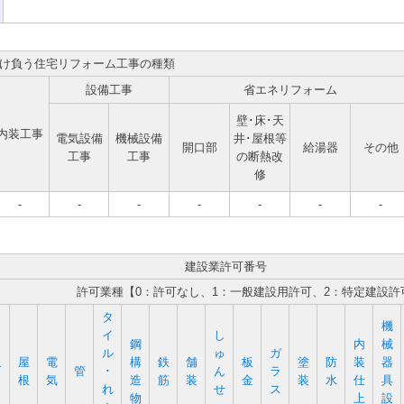
け負う住宅リフォーム工事の種類
設備工事
省エネリフォーム
壁･床･天
内装工事
電気設備
機械設備
井･屋根等
開口部
給湯器
その他
工事
工事
の断熱改
修
-
-
-
-
-
-
-
建設業許可番号
許可業種【0：許可なし、1：一般建設用許可、2：特定建設許
タ
機
イ
し
鋼
内
械
ル
ゅ
ガ
屋
電
構
鉄
舗
板
塗
防
装
器
石
管
･
ん
ラ
根
気
造
筋
装
金
装
水
仕
具
れ
せ
ス
物
上
設