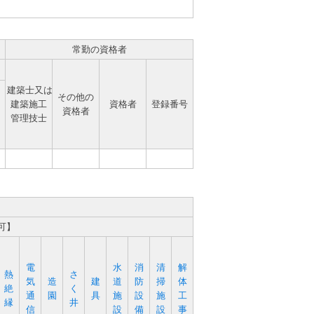
常勤の資格者
建築士又は
その他の
建築施工
資格者
登録番号
資格者
管理技士
可】
電
水
消
清
解
熱
さ
気
造
建
道
防
掃
体
絶
く
通
園
具
施
設
施
工
縁
井
信
設
備
設
事