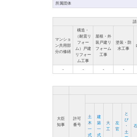
所属団体
請
構造・
（耐震リ
屋根・外
マンショ
フォー
装戸建リ
塗装・防
ン共用部
ム）戸建
フォーム
水工事
分の修繕
リフォー
工事
ム工事
-
-
-
-
と
土
建
大臣
許可
び
木
築
大
左
知事
番号
･
一
一
工
官
土
式
式