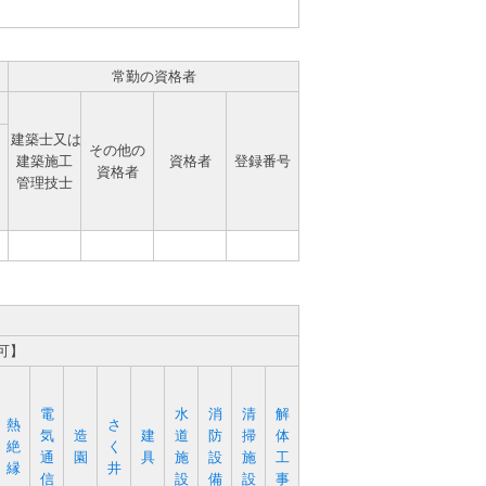
常勤の資格者
建築士又は
その他の
建築施工
資格者
登録番号
資格者
管理技士
可】
電
水
消
清
解
熱
さ
気
造
建
道
防
掃
体
絶
く
通
園
具
施
設
施
工
縁
井
信
設
備
設
事