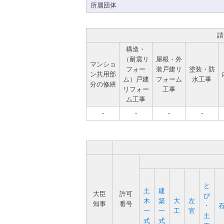
所属団体
請
構造・
（耐震リ
屋根・外
マンショ
フォー
装戸建リ
塗装・防
ン共用部
ム）戸建
フォーム
水工事
分の修繕
リフォー
工事
ム工事
-
-
-
-
と
土
建
大臣
許可
び
木
築
大
左
知事
番号
･
一
一
工
官
土
式
式