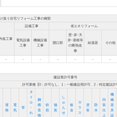
け負う住宅リフォーム工事の種類
設備工事
省エネリフォーム
壁･床･天
内装工事
電気設備
機械設備
井･屋根等
開口部
給湯器
その他
工事
工事
の断熱改
修
-
-
-
-
-
-
-
建設業許可番号
許可業種【0：許可なし、1：一般建設用許可、2：特定建設許
タ
機
イ
し
鋼
内
械
ル
ゅ
ガ
屋
電
構
鉄
舗
板
塗
防
装
器
石
管
･
ん
ラ
根
気
造
筋
装
金
装
水
仕
具
れ
せ
ス
物
上
設