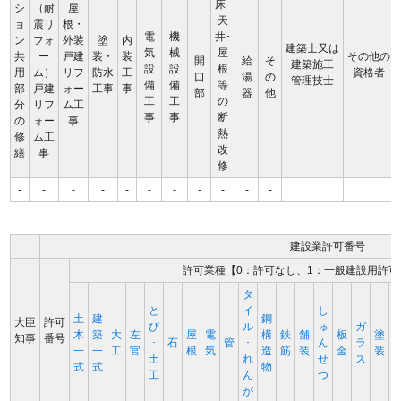
床･
シ
（耐
屋
天
ョ
震リ
根・
電
機
井･
ン
フォ
外装
塗
内
建築士又は
気
械
屋
共
ー
戸建
装・
装
その他の
開
給
そ
建築施工
設
設
根
用
ム）
リフ
防水
工
資格者
口
湯
の
管理技士
備
備
等
部
戸建
ォー
工事
事
部
器
他
工
工
の
分
リフ
ム工
事
事
断
の
ォー
事
熱
修
ム工
改
繕
事
修
-
-
-
-
-
-
-
-
-
-
-
建設業許可番号
許可業種【0：許可なし、1：一般建設用許可
タ
と
イ
し
土
建
鋼
大臣
許可
び
ル
ゅ
ガ
木
築
大
左
屋
電
構
鉄
舗
板
塗
知事
番号
･
石
管
･
ん
ラ
一
一
工
官
根
気
造
筋
装
金
装
土
れ
せ
ス
式
式
物
工
ん
つ
が