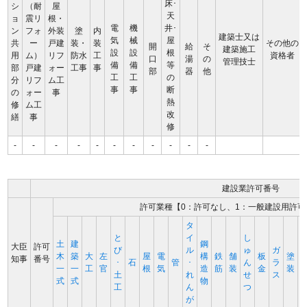
床･
シ
（耐
屋
天
ョ
震リ
根・
電
機
井･
ン
フォ
外装
塗
内
建築士又は
気
械
屋
共
ー
戸建
装・
装
その他の
開
給
そ
建築施工
設
設
根
用
ム）
リフ
防水
工
資格者
口
湯
の
管理技士
備
備
等
部
戸建
ォー
工事
事
部
器
他
工
工
の
分
リフ
ム工
事
事
断
の
ォー
事
熱
修
ム工
改
繕
事
修
-
-
-
-
-
-
-
-
-
-
-
建設業許可番号
許可業種【0：許可なし、1：一般建設用許可
タ
と
イ
し
土
建
鋼
大臣
許可
び
ル
ゅ
ガ
木
築
大
左
屋
電
構
鉄
舗
板
塗
知事
番号
･
石
管
･
ん
ラ
一
一
工
官
根
気
造
筋
装
金
装
土
れ
せ
ス
式
式
物
工
ん
つ
が