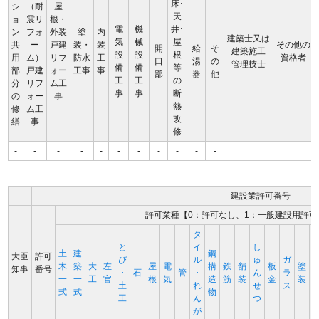
床･
シ
（耐
屋
天
ョ
震リ
根・
電
機
井･
ン
フォ
外装
塗
内
建築士又は
気
械
屋
共
ー
戸建
装・
装
その他の
開
給
そ
建築施工
設
設
根
用
ム）
リフ
防水
工
資格者
口
湯
の
管理技士
備
備
等
部
戸建
ォー
工事
事
部
器
他
工
工
の
分
リフ
ム工
事
事
断
の
ォー
事
熱
修
ム工
改
繕
事
修
-
-
-
-
-
-
-
-
-
-
-
建設業許可番号
許可業種【0：許可なし、1：一般建設用許可
タ
と
イ
し
土
建
鋼
大臣
許可
び
ル
ゅ
ガ
木
築
大
左
屋
電
構
鉄
舗
板
塗
知事
番号
･
石
管
･
ん
ラ
一
一
工
官
根
気
造
筋
装
金
装
土
れ
せ
ス
式
式
物
工
ん
つ
が