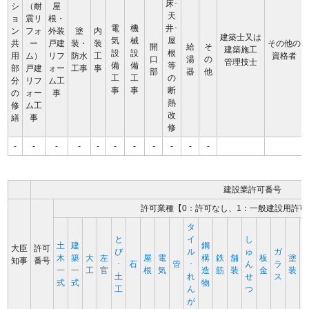
床･
シ
（耐
屋
天
ョ
震リ
根・
電
機
井･
ン
フォ
外装
塗
内
建築士又は
気
械
屋
共
ー
戸建
装・
装
その他の
開
給
そ
建築施工
設
設
根
用
ム）
リフ
防水
工
資格者
口
湯
の
管理技士
備
備
等
部
戸建
ォー
工事
事
部
器
他
工
工
の
分
リフ
ム工
事
事
断
の
ォー
事
熱
修
ム工
改
繕
事
修
-
-
-
-
-
-
-
-
-
-
-
建設業許可番号
許可業種【0：許可なし、1：一般建設用許可
タ
と
イ
し
土
建
鋼
大臣
許可
び
ル
ゅ
ガ
木
築
大
左
屋
電
構
鉄
舗
板
塗
知事
番号
･
石
管
･
ん
ラ
一
一
工
官
根
気
造
筋
装
金
装
土
れ
せ
ス
式
式
物
工
ん
つ
が